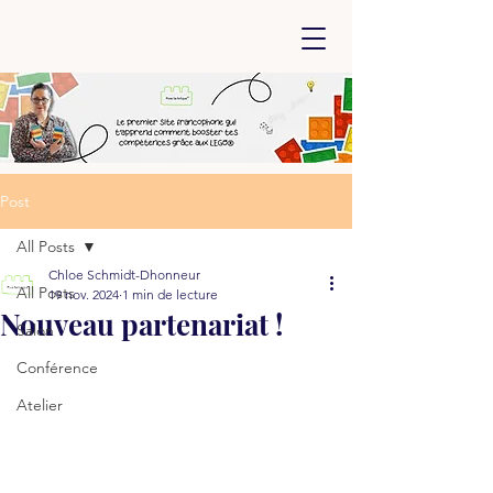
Post
All Posts
Chloe Schmidt-Dhonneur
All Posts
19 nov. 2024
1 min de lecture
Nouveau partenariat !
Salon
Conférence
Atelier