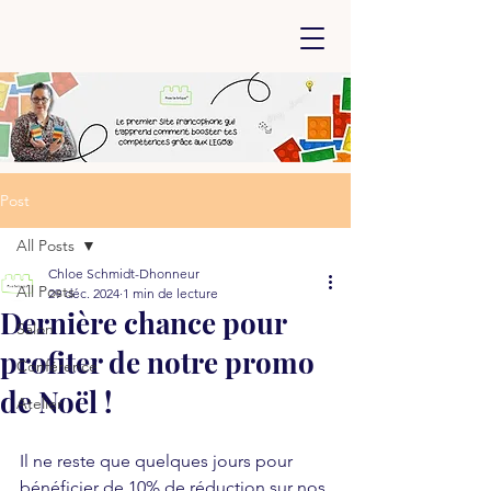
Post
All Posts
Chloe Schmidt-Dhonneur
All Posts
29 déc. 2024
1 min de lecture
Dernière chance pour
Salon
profiter de notre promo
Conférence
de Noël !
Atelier
Il ne reste que quelques jours pour 
bénéficier de 10% de réduction sur nos 