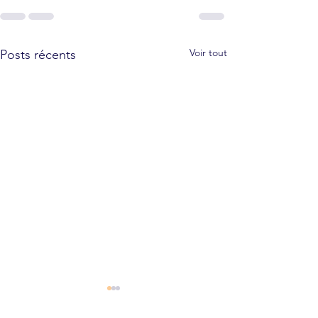
Voir tout
Posts récents
Formation Six B
niveau 3