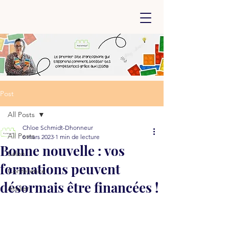
Post
All Posts
Chloe Schmidt-Dhonneur
All Posts
6 mars 2023
1 min de lecture
Bonne nouvelle : vos
Salon
formations peuvent
Conférence
désormais être financées !
Atelier